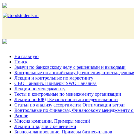
На главную
Поиск
Задачи по банковскому делу с решениями и выводами
Контрольные по английскому (сочинения, ответы, делова
Лекции и контрольные по маркетингу
СВОТ-анализ. Примеры SWOT-анализа
Лекции по менеджменту
Тесты и контрольные по менеджменту организации
Лекции по БЖД Безопасности жизнедеятельности
Статьи по анализу ассортимента Оптимизации затрат
Контрольные по финансам, Финансовому менеджменту с
Разное
Миссия компании. Примеры миссий
Лекции и задачи с решениями
Бизнес-планирование. Примеры бизнес-планов