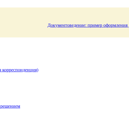
Документоведение: пример оформления
я корреспонденция)
 решением