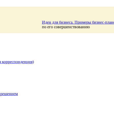
Идеи для бизнеса. Примеры бизнес-план
по его совершенствованию
я корреспонденция)
 решением