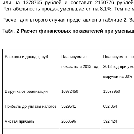
или на 1378765 рублей и составит
2150776
рублей
Рентабельность продаж уменьшается на 8,1%. Тем не 
Расчет для второго случая представлен в таблице 2. З
Табл. 2
Расчет финансовых показателей при уменьш
Р
асходы и доходы, руб.
Планируемые
Планируемые по
показатели 2013 год
2013 год при ум
выручки на 30%
Выручка от реализации
16972450
13577960
Прибыль до уплаты налогов
3529541
652 854
Чистая прибыль
2668696
392 424