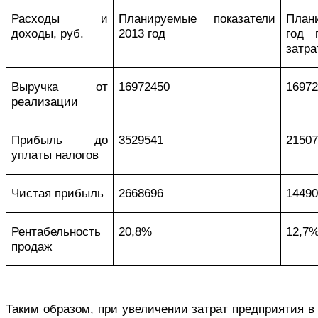
Р
асходы и
Планируемые показатели
План
доходы, руб.
2013 год
год 
затра
Выручка от
16972450
1697
реализации
Прибыль до
3529541
2150
уплаты налогов
Чистая прибыль
2668696
1449
Рентабельность
20,8%
12,7
продаж
Таким образом, при увеличении затрат предприятия в