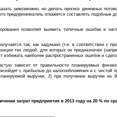
азать невозможно, но делать прогноз денежных потоко
 что предприниматель откажется составлять подобные 
ирования позволяет выявить типичные ошибки и наг
лучается так, как задумано (т.е. в соответствии с п
озиции тех людей, для которых он предназначен (напр
ит избежать наиболее распространенных ошибок и сдел
частую зависит от правильности планируемых финанс
оизойдет с прибылью до налогообложения и с чистой п
планируемой выручки; 2) при получении выручки на 
ичении затрат предприятия в 2013 году на 20 % по 