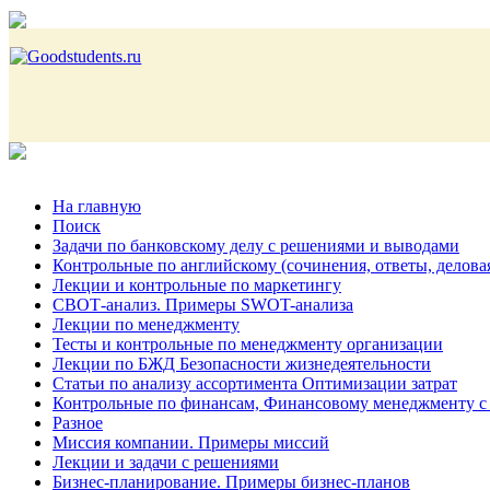
На главную
Поиск
Задачи по банковскому делу с решениями и выводами
Контрольные по английскому (сочинения, ответы, делова
Лекции и контрольные по маркетингу
СВОТ-анализ. Примеры SWOT-анализа
Лекции по менеджменту
Тесты и контрольные по менеджменту организации
Лекции по БЖД Безопасности жизнедеятельности
Статьи по анализу ассортимента Оптимизации затрат
Контрольные по финансам, Финансовому менеджменту с
Разное
Миссия компании. Примеры миссий
Лекции и задачи с решениями
Бизнес-планирование. Примеры бизнес-планов