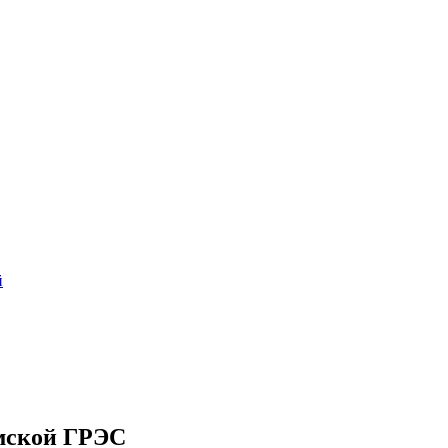
й
омской ГРЭС