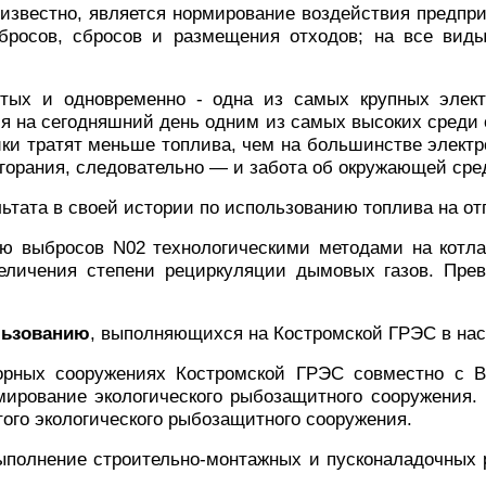
звестно, является нормирование воздействия предпр
ыбросов, сбросов и размещения отходов; на все вид
тых и одновременно - одна из самых крупных элект
 на сегодняшний день одним из самых высоких среди 
тики тратят меньше топлива, чем на большинстве элек
горания, следовательно — и забота об окружающей сред
тата в своей истории по использованию топлива на отпу
ю выбросов N02 технологическими методами на котла
еличения степени рециркуляции дымовых газов. Пр
льзованию
, выполняющихся на Костромской ГРЭС в нас
орных сооружениях Костромской ГРЭС совместно с В
ирование экологического рыбозащитного сооружения.
того экологического рыбозащитного сооружения.
выполнение строительно-монтажных и пусконаладочных