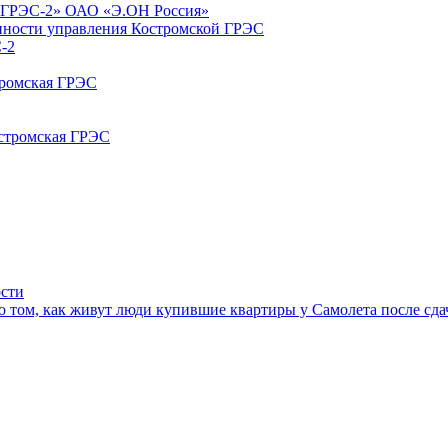
я ГРЭС-2» ОАО «Э.ОН Россия»
енности управления Костромской ГРЭС
-2
тромская ГРЭС
остромская ГРЭС
ости
 том, как живут люди купившие квартиры у Самолета после сда