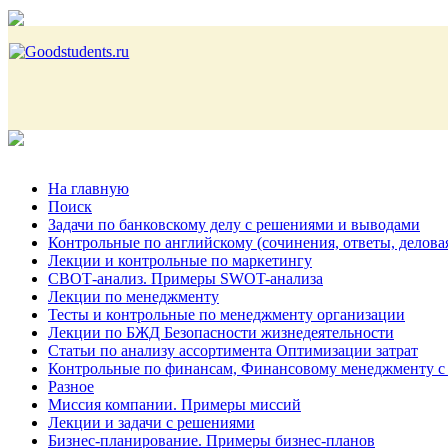
На главную
Поиск
Задачи по банковскому делу с решениями и выводами
Контрольные по английскому (сочинения, ответы, делова
Лекции и контрольные по маркетингу
СВОТ-анализ. Примеры SWOT-анализа
Лекции по менеджменту
Тесты и контрольные по менеджменту организации
Лекции по БЖД Безопасности жизнедеятельности
Статьи по анализу ассортимента Оптимизации затрат
Контрольные по финансам, Финансовому менеджменту с
Разное
Миссия компании. Примеры миссий
Лекции и задачи с решениями
Бизнес-планирование. Примеры бизнес-планов