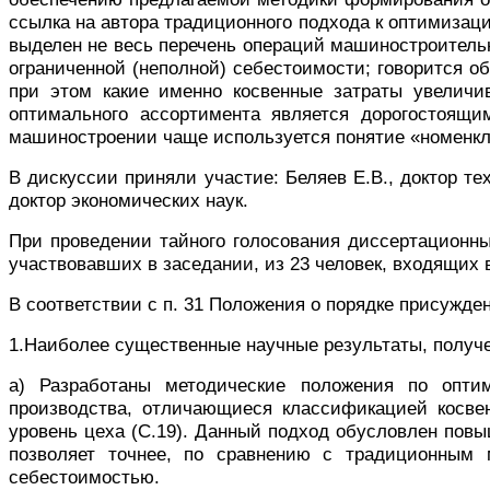
ссылка на автора традиционного подхода к оптимизаци
выделен не весь перечень операций машиностроительн
ограниченной (неполной) себестоимости; говорится о
при этом какие именно косвенные затраты увеличив
оптимального ассортимента является дорогостоящи
машиностроении чаще используется понятие «номенкла
В дискуссии приняли участие: Беляев Е.В., доктор тех
доктор экономических наук.
При проведении тайного голосования диссертационный
участвовавших в заседании, из 23 человек, входящих в 
В соответствии с п. 31 Положения о порядке присужд
1.Наиболее существенные научные результаты, получе
а) Разработаны
методические положения по оптими
производства, отличающиеся классификацией косве
уровень цеха
(С.19). Данный подход
обусловлен повы
позволяет точнее, по сравнению с традиционным 
себестоимостью.