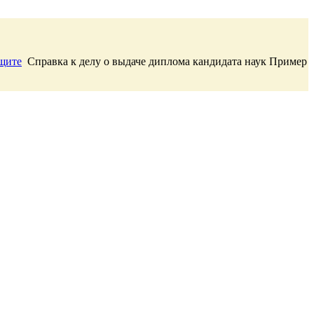
ащите
Справка к делу о выдаче диплома кандидата наук Пример