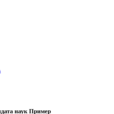
й
идата наук Пример