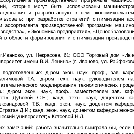
ассортимента производственной программы машиност
ций, которые могут быть использованы машиностр
следования и разработанную в нём экономико-мате
льзовать: при разработке стратегий оптимизации а
и ассортимента производственной программы машино
изводства», «Экономика предприятия», «Ценообразован
й в области формирования и оптимизации производс
г.Иваново, ул. Некрасова, 61; ООО Торговый дом «Ивч
ерситет имени В.И. Ленина» (г. Иваново,
ул. Рабфаковс
подготовленные: д-ром экон. наук, проф., зав. к
алимовой Т.А.; д-ром техн. наук, руководителем 
тематического моделирования технологических проце
В.;
д-ром
экон. наук, проф., заместителем зав. к
тет» Дубовой С.Е.; канд. техн. наук, доцентом к
лександровой Т.В.; канд. экон. наук, доцентом кафе
тратан Д.И.; канд. экон. наук, доцентом кафедры эко
еский университет)» Кетоевой Н.Л.
ких замечаний: работа значительно выиграла бы, есл
тимального ассортимента для производственной прог