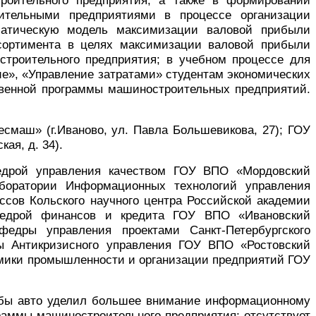
роительного предприятия, а также в формировании
оительными предприятиями в процессе организации
матическую модель максимизации валовой прибыли
ссортимента в целях максимизации валовой прибыли
строительного предприятия; в учебном процессе для
ие», «Управление затратами» студентам экономических
твенной программы машиностроительных предприятий.
есмаш» (г.Иваново, ул. Павла Большевикова, 27); ГОУ
кая, д. 34).
афедрой управления качеством ГОУ ВПО «Мордовский
лаборатории Информационных технологий управления
ссов Кольского научного центра Российской академии
афедрой финансов и кредита ГОУ ВПО «Ивановский
афедры управления проектами Санкт-Петербургского
дры Антикризисного управления ГОУ ВПО «Ростовский
номики промышленности и организации предприятий ГОУ
и бы авто уделил большее внимание информационному
раммы машиностроительного предприятия; отсутствует