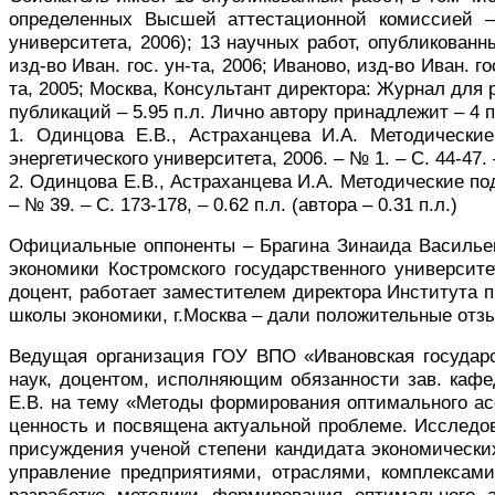
определенных Высшей аттестационной комиссией – 2
университета,
2006); 13 научных работ, опубликован
изд-во Иван. гос. ун-та, 2006; Иваново, изд-во Иван. го
та, 2005; Москва, Консультант директора: Журнал для 
публикаций – 5.95 п.л. Лично автору принадлежит – 4 
1. Одинцова Е.В., Астраханцева И.А. Методические
энергетического университета,
2006. – № 1.
– С. 44-47. 
2. Одинцова Е.В., Астраханцева И.А. Методические п
– № 39. – С. 173-178, –
0.62 п.л. (автора – 0.31 п.л.)
Официальные оппоненты – Брагина Зинаида Васильевн
экономики Костромского государственного университе
доцент, работает заместителем директора Института 
школы экономики, г.Москва – дали положительные отз
Ведущая организация ГОУ ВПО «Ивановская государс
наук, доцентом, исполняющим обязанности зав. каф
Е.В. на тему «Методы формирования оптимального а
ценность и посвящена актуальной проблеме. Исследов
присуждения ученой степени кандидата экономических
управление предприятиями, отраслями, комплексами