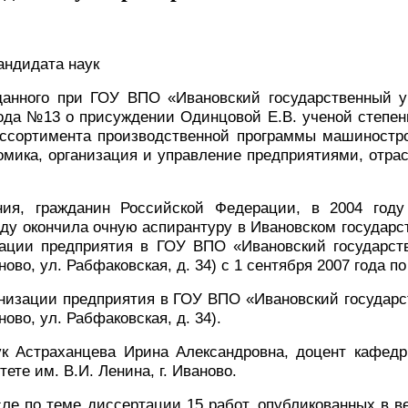
андидата наук
зданного при ГОУ ВПО «Ивановский государственный у
9 года №13 о присуждении Одинцовой Е.В. ученой степ
ссортимента производственной программы машиностро
омика, организация и управление предприятиями, отра
ния, гражданин Российской Федерации, в 2004 году
году окончила очную аспирантуру в Ивановском государс
ации предприятия в ГОУ ВПО «Ивановский государств
ово, ул. Рабфаковская, д. 34) с 1 сентября 2007 года п
низации предприятия в ГОУ ВПО «Ивановский государст
ово, ул. Рабфаковская, д. 34).
ук Астраханцева Ирина Александровна, доцент кафедр
те им. В.И. Ленина, г. Иваново.
сле по теме диссертации 15 работ, опубликованных в