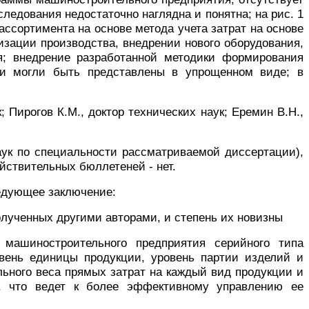
ледования недостаточно наглядна и понятна; на рис. 1
ссортимента на основе метода учета затрат на основе
изации производства, внедрении нового оборудования,
ся; внедрение разработанной методики формирования
они могли быть представлены в упрощенном виде; в
; Пирогов К.М., доктор технических наук; Еремин В.Н.,
наук по специальности рассматриваемой диссертации),
действительных бюллетеней - нет.
ледующее заключение:
олученных другими авторами, и степень их новизны
машиностроительного предприятия серийного типа
вень единицы продукции, уровень партии изделий и
ьного веса прямых затрат на каждый вид продукции и
и, что ведет к более эффективному управлению ее