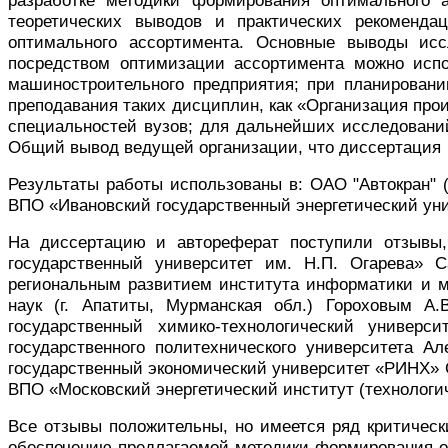
разработке методики формирования оптимального 
теоретических выводов и практических рекоменда
оптимального ассортимента. Основные выводы ис
посредством оптимизации ассортимента можно испо
машиностроительного предприятия; при планировани
преподавания таких дисциплин, как «Организация про
специальностей вузов; для дальнейших исследовани
Общий вывод ведущей организации, что диссертация
Результаты работы использованы в: ОАО "Автокран" (
ВПО «Ивановский государственный энергетический унив
На диссертацию и автореферат поступили отзывы, 
государственный университет им. Н.П. Огарева» С
региональным развитием института информатики и ма
наук (г. Апатиты, Мурманская обл.) Гороховым А.
государственный химико-технологический универси
государственного политехнического университета А
государственный экономический университет «РИНХ» С
ВПО «Московский энергетический институт (технологич
Все отзывы положительны, но имеется ряд критичес
обеспечению предлагаемой методики формирования оп