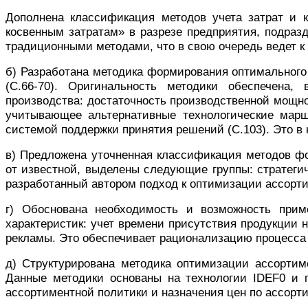
Дополнена классификация методов учета затрат и к
косвенным затратам» в разрезе предприятия, подра
традиционными методами, что в свою очередь ведет к
б) Разработана методика формирования оптимального
(С.66-70)
. Оригинальность методики обеспечена, 
производства: достаточность производственной мощно
учитывающее альтернативные технологические маршр
системой поддержки принятия решений
(С.103). Это
в
в)
Предложена уточненная классификация методов 
от известной,
выделены следующие группы: стратегич
разработанный автором подход к оптимизации ассорт
г)
Обоснована необходимость
и возможность прим
характеристик: учет времени присутствия продукции 
рекламы
. Это обеспечивает
рационализаци
ю
процесса
д) С
труктурирована методика
оптимизации ассортим
Данные методики основаны на технологии
IDEF
0 и 
ассортиментной политики и
назначения цен по ассор