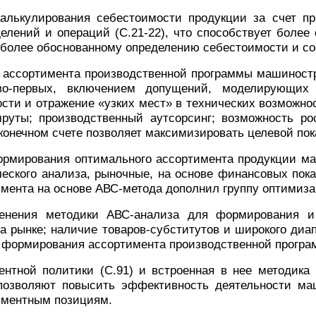
алькулирования себестоимости продукции за счет пр
зделений и операций
(С.21-22)
, что
способствует
более 
 более обоснованному определению себестоимости и со
 ассортимента производственной программы машиностр
во-первых, включением допущений, моделирующих т
сти и отражение «узких мест» в технических возможнос
уты; производственный аутсорсинг; возможность рос
 конечном счете позволяет максимизировать целевой по
формирования
оптимального ассортимента
продукции ма
еского анализа, рыночные, на основе финансовых пок
имента на основе АВС-метода дополнил группу оптими
енения ме
тодики АВС-анализа для формирования 
на рынке
;
наличи
е
товаров-субститутов
и
широкого диап
 формирования ассортимента производственной програ
ентной политики
(С.91)
и
встроенная в нее методика
позволяют повысить эффективность деятельности ма
тиментным позициям
.