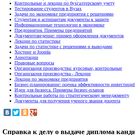
Контрольные и лекции по бухгалтерскому учету
Тестирование студентов в Вузах
Задачи по экономике предприятия с решениями
Студентам и аспирантам документы к защите
Информационные технологии в экономике
Предприятия. Примеры предприятий
Документоведение: пример оформления документов
Лекции по статистике
Задачи по статистике с решениями и выводами
Хостинг и Joomla
Аннотации
Правовые вопросы
Организация производства: курсовые, контрольные
Организация производства - Лекции
Лекции по экономике предприятия
Бизнес-планирование: оценка эффективности инвестици
Идеи для бизнеса. Примеры бизнес-планов
Контрольные работы по стратегическому менеджменту
Документы для получения ученого звания доцента
Справка к делу о выдаче диплома канд