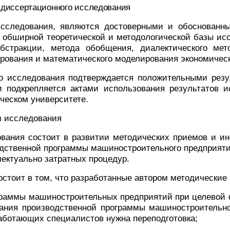
в диссертационного исследования
исследования, являются достоверными и обоснованн
 обширной теоретической и методологической базы исс
бстракции, метода обобщения, диалектического мет
ирования и математического моделирования экономичес
го исследования подтверждается положительными рез
 подкрепляется
актами использования результатов 
ческом университете.
в исследования
ования состоит в развитии
методических приемов и ин
дственной программы машиностроительного предприятия
ектуально затратных процедур.
остоит в том, что разработанные автором методические
граммы машиностроительных предприятий при целевой
ания производственной программы машиностроительно
работающих специалистов нужна переподготовка;