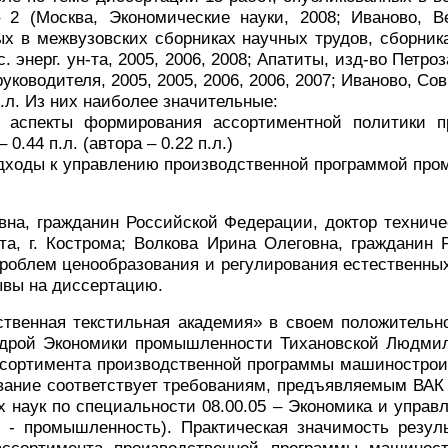
 (Москва, Экономические науки, 2008; Иваново, Вес
ных в межвузовских сборниках научных трудов, сборни
с. энерг. ун-та, 2005, 2006, 2008; Апатиты, изд-во Петроз
руководителя, 2005, 2005, 2006, 2006, 2007; Иваново, 
п.л. Из них наиболее значительные:
 аспекты формирования ассортиментной политики пр
– 0.44 п.л. (автора – 0.22 п.л.)
одходы к управлению производственной программой пром
а, гражданин Российской Федерации, доктор техничес
та, г. Кострома; Волкова Ирина Олеговна, гражданин
проблем ценообразования и регулирования естественн
ывы на диссертацию.
твенная текстильная академия» в своем положительн
едрой Экономики промышленности Тихановской Людмил
ссортимента производственной программы машинострои
ание соответствует требованиям, предъявляемым ВАК 
 наук по специальности 08.00.05 –
Экономика и управл
 - промышленность). Практическая значимость резул