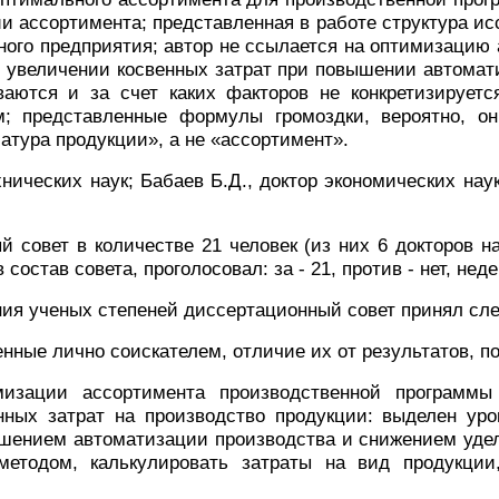
и ассортимента; представленная в работе структура исс
ого предприятия; автор не ссылается на оптимизацию а
б увеличении косвенных затрат при повышении автомат
аются и за счет каких факторов не конкретизирует
м; представленные формулы громоздки, вероятно, 
тура продукции», а не «ассортимент».
нических наук; Бабаев Б.Д., доктор экономических наук
 совет в количестве 21 человек (из них 6 докторов 
состав совета, проголосовал: за - 21, против - нет, не
ения ученых степеней диссертационный совет принял с
нные лично соискателем, отличие их от результатов, п
зации ассортимента производственной программы 
нных затрат на производство продукции: выделен
уро
шением автоматизации производства и снижением удел
методом,
калькулировать затраты на вид продукци