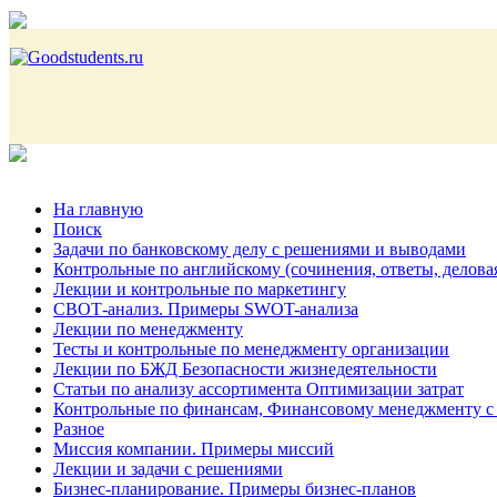
На главную
Поиск
Задачи по банковскому делу с решениями и выводами
Контрольные по английскому (сочинения, ответы, делова
Лекции и контрольные по маркетингу
СВОТ-анализ. Примеры SWOT-анализа
Лекции по менеджменту
Тесты и контрольные по менеджменту организации
Лекции по БЖД Безопасности жизнедеятельности
Статьи по анализу ассортимента Оптимизации затрат
Контрольные по финансам, Финансовому менеджменту с
Разное
Миссия компании. Примеры миссий
Лекции и задачи с решениями
Бизнес-планирование. Примеры бизнес-планов