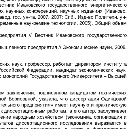
тник Ивановского государственного энергетического
ках научных конференций, научных изданиях (Иваново,
авод. гос. ун-та, 2007, 2007; Спб., Изд-во Политехн. ун-
Современные наукоемкие технологии, 2005). Общий объем
едприятия // Вестник Ивановского государственного
ышленного предприятия // Экономические науки, 2008.
ких наук, профессор, работает директором института
 Российской Федерации, кандидат экономических наук,
ых монополий Государственного Университета – Высшей
ом заключении, подписанном кандидатом технических
ой Борисовной, указала, что диссертация Одинцовой
тельного
предприятия» имеет научную и практическую
к диссертационным работам, а его автор, заслуживает
ение народным хозяйством (экономика, организация и
ьтатов диссертационного исследования выражается в