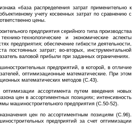
изнака «база распределения затрат применительно к
объективному учету косвенных затрат по сравнению с
ответственно цены.
оительного предприятия серийного типа производства
ехнико-технологические и экономические аспекты
тях предприятия; обеспечение гибкости деятельности,
та постоянных затрат; во-вторых,
инструментальной
казатель валовой прибыли при заданных ограничениях.
шиностроительных предприятий, в которой
,
в отличие
азателей
,
оптимизационные математические.
При этом
зационных математических методов
(С.43)
.
и оптимизации ассортимента путем введения
новых
азона цен в ассортиментных позициях
;
интенсивност
ь
ммы машиностроительного предприятия
(С.50-52)
.
 назначения цен по ассортиментным позициям (С.96).
шиностроительных предприятий за счет оптимизации