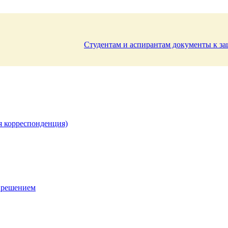
Студентам и аспирантам документы к з
я корреспонденция)
 решением