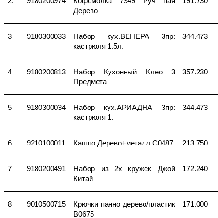
2
.
9180200974
Кофемолка 7949 Руч ная
191.730
Дерево
3
9180300033
Набор кух.ВЕНЕРА 3пр:
344.473
кастрюля 1.5л.
4
9180200813
Набор Кухонный Клео 3
357.230
Предмета
5
9180300034
Набор кух.АРИАДНА 3пр:
344.473
кастрюля 1.
6
9210100011
Кашпо Дерево+металл С0487
213.750
7
9180200491
Набор из 2х кружек Джой
172.240
Китай
8
9010500715
Крючки панно дерево/пластик
171.000
В0675