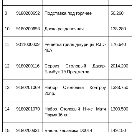
9
9180200692
Подставка под горячее
56.260
10
9180200693
Доска разделочная
138.280
11
9011000009
Решетка гриль д/курицы RJD-
176.640
46A
12
9180200116
Сервиз Столовый Дакар-
2014.200
Бамбук 19 Предметов
13
9180201069
Набор Столовый Контроу
1383.750
20пр.
14
9180201070
Набор Столовый Никс Матч
1300.500
Парма 16пр.
15
9180200931
Блюдо керамика D0014
149.150