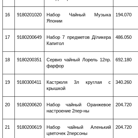
16
9180201020
Набор Чайный Музыка
194.070
Японии
17
9180200649
Набор 7 предметов Д/ликера
486.050
Капитол
18
9180200351
Сервиз чайный Лорель 12пр.
692.180
фарфор
19
9180300411
Кастрюля 3л круглая с
340.260
крышкой
20
9180200620
Набор чайный Оранжевое
204.720
настроение 2пер-ны
21
9180200619
Набор чайный Аленький
204.720
цветочек 2персоны