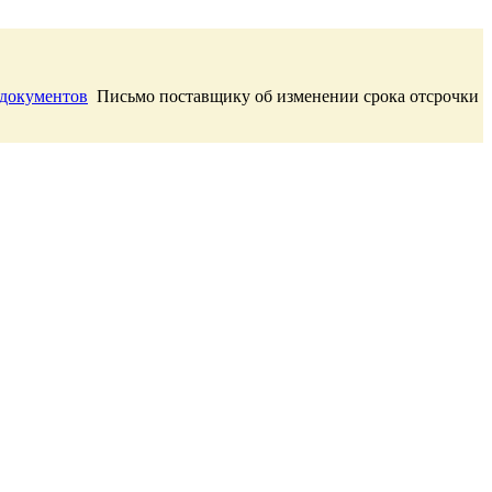
 документов
Письмо поставщику об изменении срока отсрочки