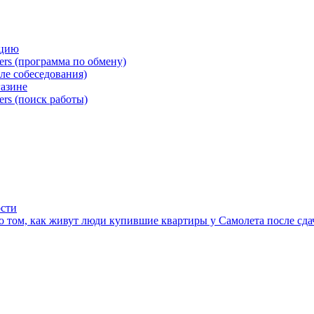
кцию
ers (программа по обмену)
сле собеседования)
газине
ers (поиск работы)
ости
 том, как живут люди купившие квартиры у Самолета после сда