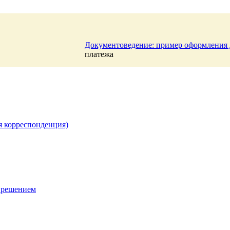
Документоведение: пример оформления
платежа
я корреспонденция)
 решением