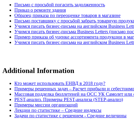
Письмо с просьбой погасить задолженность
Приказ о ремонте здания
Образец приказа по переоценке товаров в магазине
Письмо поставщику с просьбой забрать товарную проду
Учимся писать бизнес-письма на английском Business Lett
Учимся писать бизнес-письма Business Letters (письмо по
Пример приказа об уценке ассортимента продукции в ма
Учимся писать бизнес-письма на английском Business Lett
Additional Information
Кто может использовать ЕНВД в 2018 году?
Примеры решенных задач – Расчет прибыли и себестоим
Массовая подделка бюллетеней на ОСС УК Самолет или о
PEST-анализ. Примеры PEST-анализа (STEP-анализ)
Примеры миссии организаций
Лекции по статистике – Средние индексы
Задачи по статистике с решением - Средние величины