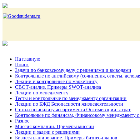
На главную
Поиск
Задачи по банковскому делу с решениями и выводами
Контрольные по английскому (сочинения, ответы, делова
Лекции и контрольные по маркетингу
СВОТ-анализ. Примеры SWOT-анализа
Лекции по менеджменту
Тесты и контрольные по менеджменту организации
Лекции по БЖД Безопасности жизнедеятельности
Статьи по анализу ассортимента Оптимизации затрат
Контрольные по финансам, Финансовому менеджменту с
Разное
Миссия компании. Примеры миссий
Лекции и задачи с решениями
Бизнес-планирование. Примеры бизнес-планов