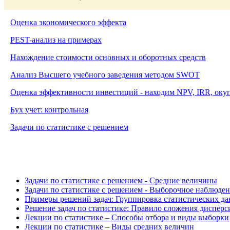
Оценка экономического эффекта
PEST-анализ на примерах
Нахождение стоимости основных и оборотных средств
Анализ Высшего учебного заведения методом
SWOT
Оценка эффективности инвестиций - находим NPV, IRR, оку
Бух учет: контрольная
Задачи по статистике с решением
Задачи по статистике с решением - Средние величины
Задачи по статистике с решением - Выборочное наблюде
Примеры решений задач: Группировка статистических д
Решение задач по статистике: Правило сложения дисперс
Лекции по статистике – Способы отбора и виды выборки
Лекции по статистике – Виды средних величин