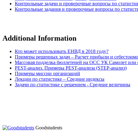
Контрольные задачи и проверочные вопросы по статисти
Контрольные задания и проверочные вопросы по статист
Additional Information
Кто может использовать ЕНВД в 2018 году?
Примеры решенных задач – Расчет прибыли и себестоим
Массовая подделка бюллетеней на ОСС УК Самолет или о
PEST-анализ. Примеры PEST-анализа (STEP-анализ)
Примеры миссии организаций
Лекции по статистике – Средние индексы
Задачи по статистике с решением - Средние величины
Goodstudents