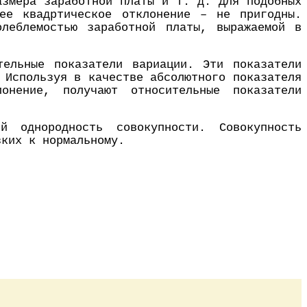
азмера заработной платы и т. д. Для подобных
нее квадртическое отклонение – не пригодны.
леблемостью заработной платы, выражаемой в
тельные показатели вариации. Эти показатели
 Используя в качестве абсолютного показателя
онение, получают относительные показатели
й однородность совокупности. Совокупность
зких к нормальному.