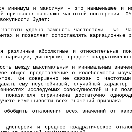
ся минимум и максимум – это наименьшее и н
ий признаков называют частотой повторения. Об
вокупности будет:
 Частоты удобно заменять частостями – wi. Ча
ентах и позволяет сопоставлять вариационные р
ся различные абсолютные и относительные пок
х вариации, дисперсия, среднее квадратическо
ость между максимальным и минимальным значе
ое общее представление о колеблемости изуч
антов. Он совершенно не связан с частотам
давать ему неустойчивый, случайный характер 
енностях исследуемых совокупностей и не поз
 показателя ограничена достаточно однород
учете изменчивости всех значений признака.
о обобщить отклонения всех значений от како
, дисперсия и среднее квадратическое откло