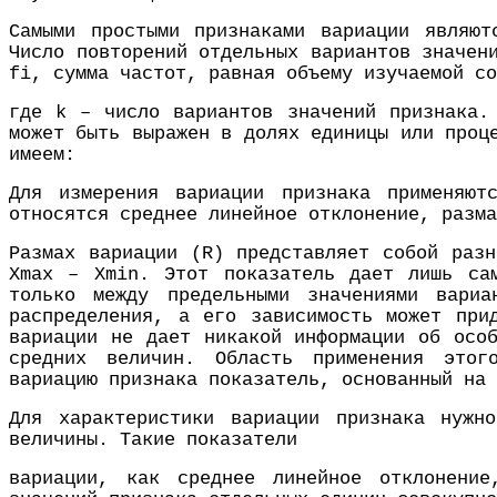
Самыми простыми признаками вариации являют
Число повторений отдельных вариантов значен
fi, сумма частот, равная объему изучаемой со
где k – число вариантов значений признака.
может быть выражен в долях единицы или проц
имеем:
Для измерения вариации признака применяют
относятся среднее линейное отклонение, разма
Размах вариации (R) представляет собой разн
Xmax – Xmin. Этот показатель дает лишь сам
только между предельными значениями вари
распределения, а его зависимость может при
вариации не дает никакой информации об особ
средних величин. Область применения этого
вариацию признака показатель, основанный на 
Для характеристики вариации признака нужн
величины. Такие показатели
вариации, как среднее линейное отклонение