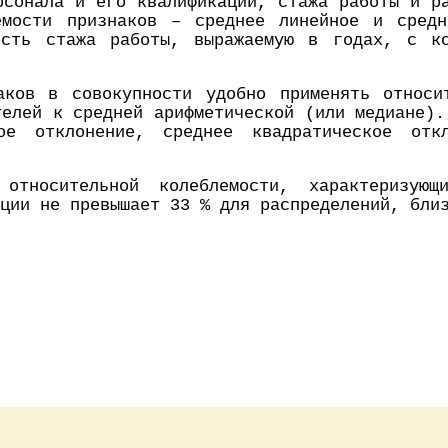
рсонала и его квалификации, стажа работы и р
емости признаков – среднее линейное и сред
ость стажа работы, выражаемую в годах, с ко
аков в совокупности удобно применять относи
телей к средней арифметической (или медиане).
ое отклонение, среднее квадратическое откл
относительной колеблемости, характеризующи
ции не превышает 33 % для распределений, бли