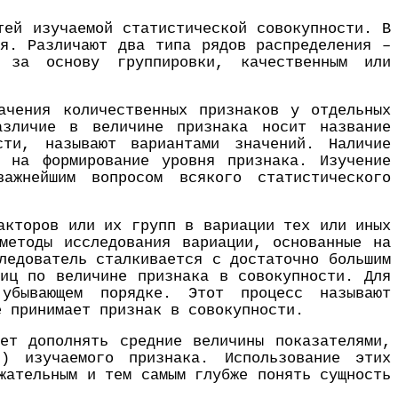
тей изучаемой статистической совокупности. В
ия. Различают два типа рядов распределения –
 за основу группировки, качественным или
ачения количественных признаков у отдельных
азличие в величине признака носит название
сти, называют вариантами значений. Наличие
в на формирование уровня признака. Изучение
ажнейшим вопросом всякого статистического
акторов или их групп в вариации тех или иных
методы исследования вариации, основанные на
ледователь сталкивается с достаточно большим
ниц по величине признака в совокупности. Для
убывающем порядке. Этот процесс называют
е принимает признак в совокупности.
яет дополнять средние величины показателями,
и) изучаемого признака. Использование этих
жательным и тем самым глубже понять сущность