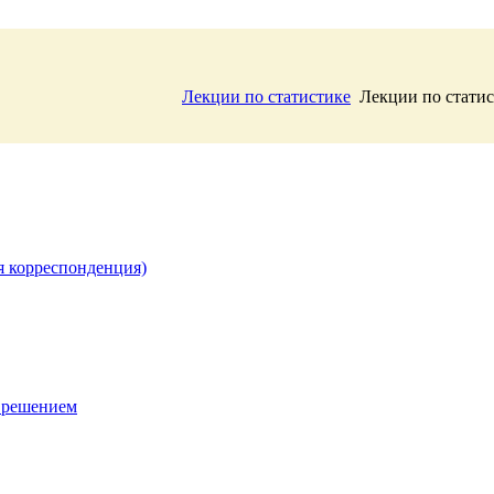
Лекции по статистике
Лекции по статис
я корреспонденция)
 решением