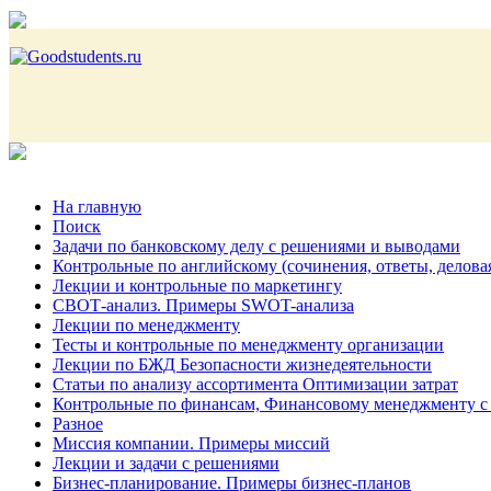
На главную
Поиск
Задачи по банковскому делу с решениями и выводами
Контрольные по английскому (сочинения, ответы, делова
Лекции и контрольные по маркетингу
СВОТ-анализ. Примеры SWOT-анализа
Лекции по менеджменту
Тесты и контрольные по менеджменту организации
Лекции по БЖД Безопасности жизнедеятельности
Статьи по анализу ассортимента Оптимизации затрат
Контрольные по финансам, Финансовому менеджменту с
Разное
Миссия компании. Примеры миссий
Лекции и задачи с решениями
Бизнес-планирование. Примеры бизнес-планов