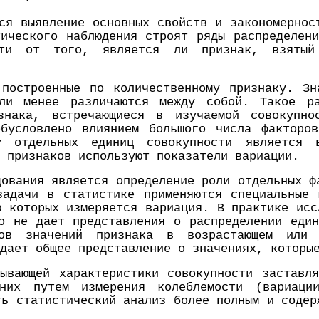
ся выявление основных свойств и закономернос
тического наблюдения строят ряды распределен
сти от того, является ли признак, взятый
 построенные по количественному признаку. Зн
ли менее различаются между собой. Такое р
знака, встречающиеся в изучаемой совокупно
бусловлено влиянием большого числа факторо
 отдельных единиц совокупности является в
 признаков используют показатели вариации.
дования является определение роли отдельных ф
задачи в статистике применяются специальные 
ю которых измеряется вариация. В практике исс
о не дает представления о распределении еди
тов значений признака в возрастающем или 
дает общее представление о значениях, которы
ывающей характеристики совокупности заставл
них путем измерения колеблемости (вариаци
ть статистический анализ более полным и содер