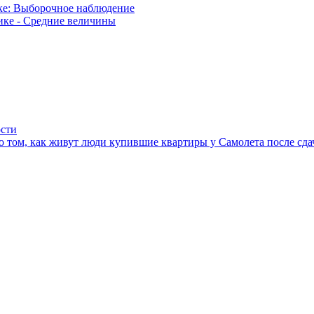
ке: Выборочное наблюдение
ике - Средние величины
ости
 том, как живут люди купившие квартиры у Самолета после сда