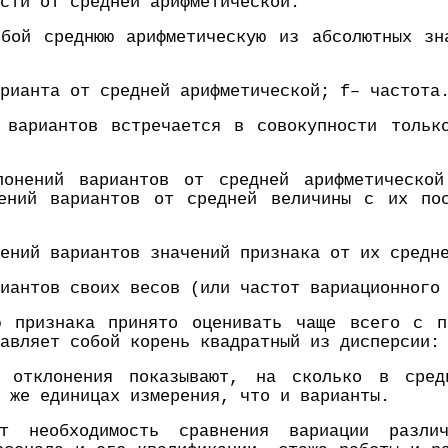
сти от средней арифметической.
обой среднюю арифметическую из абсолютных зн
рианта от средней арифметической; f– частота
 вариантов встречается в совокупности толь
лонений вариантов от средней арифметической
ений вариантов от средней величины с их по
ений вариантов значений признака от их средн
иантов своих весов (или частот вариационного
ю признака принято оценивать чаще всего с п
авляет собой корень квадратный из дисперсии:
е отклонения показывают, на сколько в сред
 же единицах измерения, что и варианты.
т необходимость сравнения вариации разли