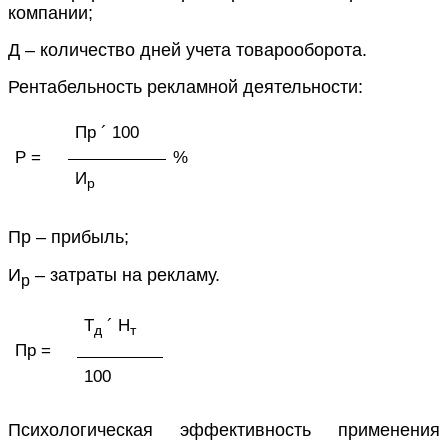
компании;
Д – количество дней учета товарооборота.
Рентабельность рекламной деятельности:
Пр ´ 100
Р =
%
И
р
Пр – прибыль;
И
– затраты на рекламу.
р
Т
´ Н
д
т
Пр =
100
Психологическая эффективность применения