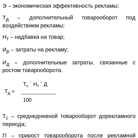
Э – экономическая эффективность рекламы;
Т
– дополнительный товарооборот под
д
воздействием рекламы;
Н
– надбавка на товар;
т
И
– затраты на рекламу;
р
И
– дополнительные затраты, связанные с
д
ростом товарооборота.
Т
´ Н
´ Д
с
т
Т
=
д
100
Т
– среднедневной товарооборот дорекламного
с
периода;
П – прирост товарооборота после рекламной