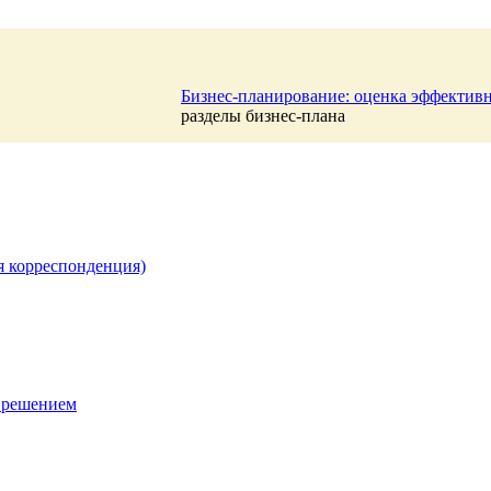
Бизнес-планирование: оценка эффектив
разделы бизнес-плана
я корреспонденция)
 решением