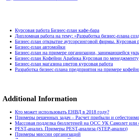
Курсовая работа Бизнес-план кафе-бара
Дипломная работа на тему: «Разработка бизнес-плана со
Бизнес-план открытие аутсорсинговой фирмы. Курсовая 
Бизнес-план автомойки
Бизнес-план на примере организации, занимающейся ук
Бизнес-план Кофейни Арабика Курсовая по менеджменту
Бизнес-план магазина цветов курсовая работа
Разработка бизнес-плана предприятия на примере кофейн
Additional Information
Кто может использовать ЕНВД в 2018 году?
Примеры решенных задач – Расчет прибыли и себестоим
Массовая подделка бюллетеней на ОСС УК Самолет или о
PEST-анализ. Примеры PEST-анализа (STEP-анализ)
Примеры миссии организаций