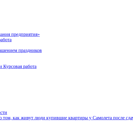
здания предприятия»
работа
рашением праздников
и Курсовая работа
ости
 том, как живут люди купившие квартиры у Самолета после сда