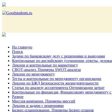
На главную
Поиск
Задачи по банковскому делу с решениями и выводами
Контрольные по английскому (сочинения, ответы, делова
Лекции и контрольные по маркетингу
СВОТ-анализ. Примеры SWOT-анализа
Лекции по менеджменту
Тесты и контрольные по менеджменту организации
Лекции по БЖД Безопасности жизнедеятельности
Статьи по анализу ассортимента Оптимизации затрат
Контрольные по финансам, Финансовому менеджменту с
Разное
Миссия компании. Примеры миссий
Лекции и задачи с решениями
Бизнес-планирование. Примеры бизнес-планов