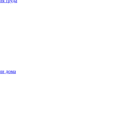
ия труда
чи дома