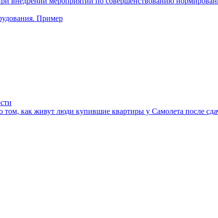
при внедрении мероприятий по совершенствованию нормирован
рудования. Пример
ости
 том, как живут люди купившие квартиры у Самолета после сда