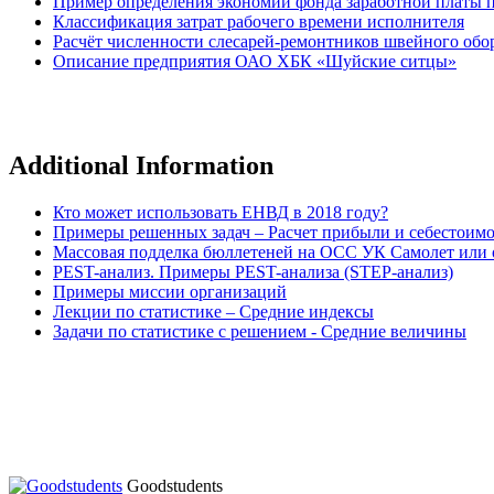
Пример определения экономии фонда заработной платы 
Классификация затрат рабочего времени исполнителя
Расчёт численности слесарей-ремонтников швейного обо
Описание предприятия ОАО ХБК «Шуйские ситцы»
Additional Information
Кто может использовать ЕНВД в 2018 году?
Примеры решенных задач – Расчет прибыли и себестоим
Массовая подделка бюллетеней на ОСС УК Самолет или о
PEST-анализ. Примеры PEST-анализа (STEP-анализ)
Примеры миссии организаций
Лекции по статистике – Средние индексы
Задачи по статистике с решением - Средние величины
Goodstudents