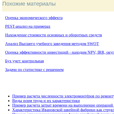
Похожие материалы
Оценка экономического эффекта
PEST-анализ на примерах
Нахождение стоимости основных и оборотных средств
Анализ Высшего учебного заведения методом
SWOT
Оценка эффективности инвестиций - находим NPV, IRR, оку
Бух учет: контрольная
Задачи по статистике с решением
Пример расчета численности электромонтёров по ремон
Виды норм труда и их характеристики
Пример расчета затрат времени на выполнение операций
Характеристика Ивановской швейной фабрики как стр