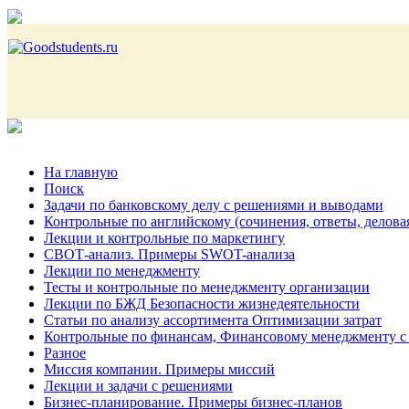
На главную
Поиск
Задачи по банковскому делу с решениями и выводами
Контрольные по английскому (сочинения, ответы, делова
Лекции и контрольные по маркетингу
СВОТ-анализ. Примеры SWOT-анализа
Лекции по менеджменту
Тесты и контрольные по менеджменту организации
Лекции по БЖД Безопасности жизнедеятельности
Статьи по анализу ассортимента Оптимизации затрат
Контрольные по финансам, Финансовому менеджменту с
Разное
Миссия компании. Примеры миссий
Лекции и задачи с решениями
Бизнес-планирование. Примеры бизнес-планов