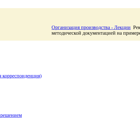
Организация производства - Лекции
Рек
методической документацией на пример
я корреспонденция)
 решением