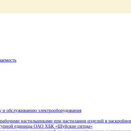
паемость
ту и обслуживанию электрооборудования
 рабочими настильщиками при настилании изделий в раскройно
уктурной единицы ОАО ХБК «Шуйские ситцы»