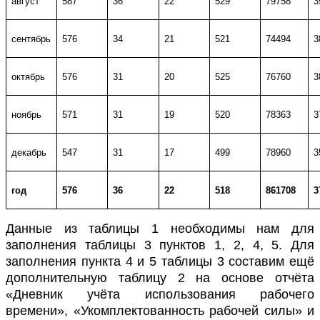
август
587
36
22
529
79758
3
сентябрь
576
34
21
521
74494
3
октябрь
576
31
20
525
76760
3
ноябрь
571
31
19
520
78363
3
декабрь
547
31
17
499
78960
3
год
576
36
22
518
861708
3
Данные из таблицы 1 необходимы нам для
заполнения таблицы 3 пунктов 1, 2, 4, 5. Для
заполнения пункта 4 и 5 таблицы 3 составим ещё
дополнительную таблицу 2 на основе отчёта
«Дневник учёта использования рабочего
времени», «Укомплектованность рабочей силы» и