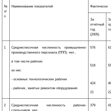
№
Наименование показателей
Фактически
п/
п
За
З
отчётный
п
год
г
(2005)
1
Среднесписочная численность промышленно-
576
6
производственного персонала (ППП), чел.,
в том числе рабочих
518
5
из них:
- основных технологических рабочих
424
4
- рабочих, занятых ремонтом оборудования
21
2
2
Среднесписочная численность рабочих-
379
4
сдельщиков, чел.,