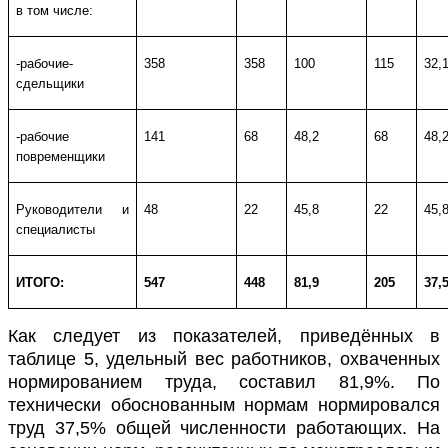
в том числе:
-рабочие-
358
358
100
115
32,
сдельщики
-рабочие
141
68
48,2
68
48,
повременщики
Руководители и
48
22
45,8
22
45,
специалисты
ИТОГО:
547
448
81,9
205
37,
Как следует из показателей, приведённых в
таблице 5, удельный вес работников, охваченных
нормированием труда, составил 81,9%. По
технически обоснованным нормам нормировался
труд 37,5% общей численности работающих. На