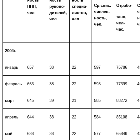
ность
ность
ность
Ср.спис.
Отрабо-
С
ППП,
руково-
специа-
числен-
ч
чел
дителей,
листов,
тано,
ность,
н
чел.
чел.
чел-
чел.
ч
час.
2004г.
январь
657
38
22
597
75786
4
февраль
653
38
22
593
77399
4
март
645
39
21
585
88272
4
апрель
644
38
22
584
85198
4
май
638
38
22
577
65849
4