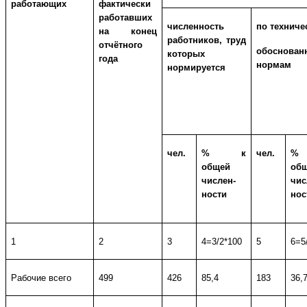
работающих
фактически
работавших
численность
по техниче
на конец
работников, труд
отчётного
обоснова
которых
года
нормам
нормируется
чел.
% к
чел.
%
общей
об
числен-
чис
ности
нос
1
2
3
4=3/2*100
5
6=5
Рабочие всего
499
426
85,4
183
36,