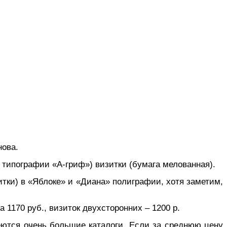
нова.
типографии «А-гриф») визитки (бумага мелованная).
тки) в «Яблоке» и «Диана» полиграфии, хотя заметим,
а 1170 руб., визиток двухсторонних – 1200 р.
меются очень большие каталоги. Если за среднюю цену