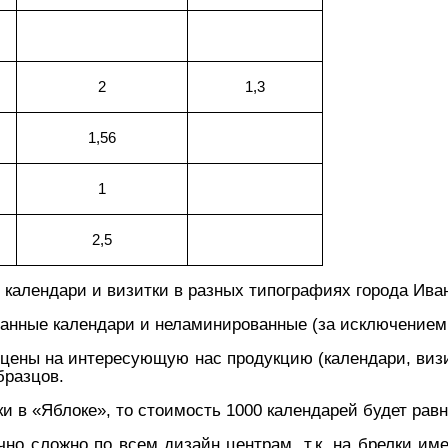
2
1,3
1,56
1
2,5
 календари и визитки в разных типографиях города Ива
анные календари и неламинированные (за исключением 
цены на интересующую нас продукцию (календари, визи
бразцов.
ки в «Яблоке», то стоимость
1000 календарей будет равн
чно сложно по всем дизайн центрам, т.к. на брелки и