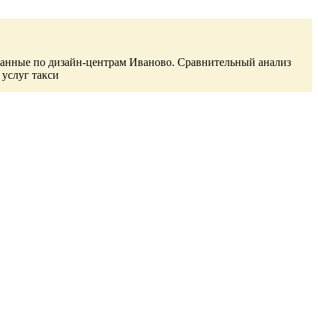
анные по дизайн-центрам Иваново. Сравнительный анализ
 услуг такси