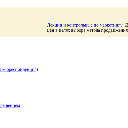
Лекции и контрольные по маркетингу
Д
цен в целях выбора метода продвижения
я корреспонденция)
 решением