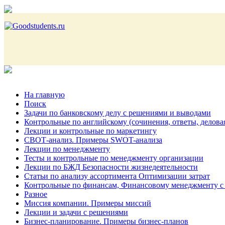
На главную
Поиск
Задачи по банковскому делу с решениями и выводами
Контрольные по английскому (сочинения, ответы, делова
Лекции и контрольные по маркетингу
СВОТ-анализ. Примеры SWOT-анализа
Лекции по менеджменту
Тесты и контрольные по менеджменту организации
Лекции по БЖД Безопасности жизнедеятельности
Статьи по анализу ассортимента Оптимизации затрат
Контрольные по финансам, Финансовому менеджменту с
Разное
Миссия компании. Примеры миссий
Лекции и задачи с решениями
Бизнес-планирование. Примеры бизнес-планов