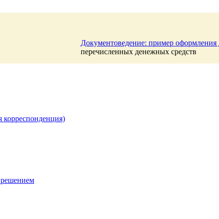
Документоведение: пример оформления
перечисленных денежных средств
я корреспонденция)
 решением