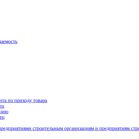
паемость
та по приходу товара
ец
кцию
ец
 предприятиями строительным организациям и предприятиям ст