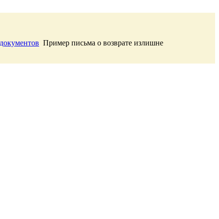
 документов
Пример письма о возврате излишне