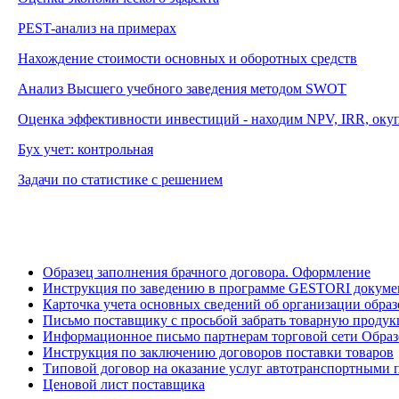
PEST-анализ на примерах
Нахождение стоимости основных и оборотных средств
Анализ Высшего учебного заведения методом
SWOT
Оценка эффективности инвестиций - находим NPV, IRR, оку
Бух учет: контрольная
Задачи по статистике с решением
Образец заполнения брачного договора. Оформление
Инструкция по заведению в программе GESTORI докумен
Карточка учета основных сведений об организации образ
Письмо поставщику с просьбой забрать товарную проду
Информационное письмо партнерам торговой сети Образ
Инструкция по заключению договоров поставки товаров
Типовой договор на оказание услуг автотранспортными
Ценовой лист поставщика