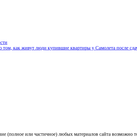
ости
 том, как живут люди купившие квартиры у Самолета после сда
ние (полное или частичное) любых материалов сайта возможно 