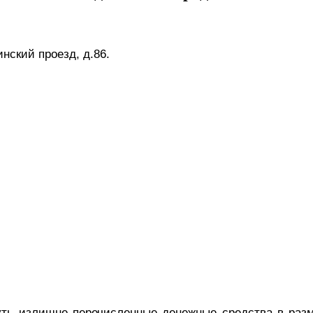
нский проезд, д.86.
уть излишне перечисленные денежные средства в разм