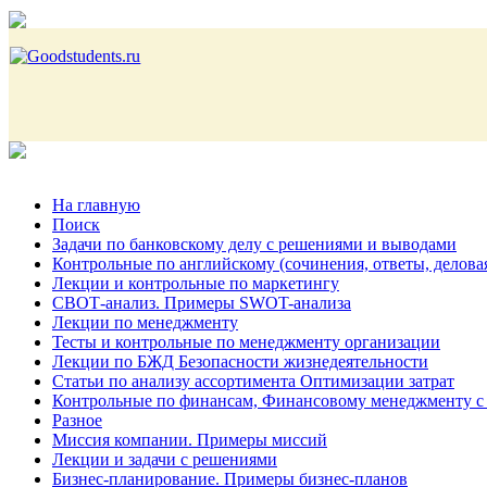
На главную
Поиск
Задачи по банковскому делу с решениями и выводами
Контрольные по английскому (сочинения, ответы, делова
Лекции и контрольные по маркетингу
СВОТ-анализ. Примеры SWOT-анализа
Лекции по менеджменту
Тесты и контрольные по менеджменту организации
Лекции по БЖД Безопасности жизнедеятельности
Статьи по анализу ассортимента Оптимизации затрат
Контрольные по финансам, Финансовому менеджменту с
Разное
Миссия компании. Примеры миссий
Лекции и задачи с решениями
Бизнес-планирование. Примеры бизнес-планов