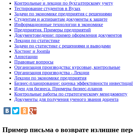
Контрольные и лекции по бухгалтерскому учету
Тестирование студентов в Вузах
Задачи по экономике предприятия с решениями
Студентам и аспирантам документы к защите
Информационные технологии в экономике
Предприятия. Примеры предприятий
Документоведение: пример оформления документов
Лекции по статистике
Задачи по статистике с решениями и выводами
Хостинг и Joomla
Аннотации
Правовые вопросы
Организация производства: курсовые, контрольные
Организация производства - Лекции
Лекции по экономике предприятия
Бизнес-планирование: оценка эффективности инвестици
Идеи для бизнеса. Примеры бизнес-планов
Контрольные работы по стратегическому менеджменту
Документы для получения ученого звания доцента
Пример письма о возврате излишне пе