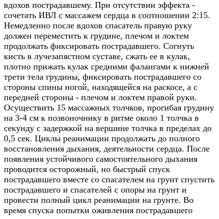
вдохов пострадавшему. При отсутствии эффекта -
сочетать ИВЛ с массажем сердца в соотношении 2:15.
Немедленно после вдохов спасатель правую руку
должен переместить к грудине, плечом и локтем
продолжать фиксировать пострадавшего. Согнуть
кисть в лучезапястном суставе, сжать ее в кулак,
плотно прижать кулак средними фалангами к нижней
трети тела грудины, фиксировать пострадавшего со
стороны спины ногой, находящейся на раскосе, а с
передней стороны - плечом и локтем правой руки.
Осуществить 15 массажных толчков, прогибая грудину
на 3-4 см к позвоночнику в ритме около 1 толчка в
секунду с задержкой на вершине толчка в пределах до
0,5 сек. Циклы реанимации продолжать до полного
восстановления дыхания, деятельности сердца. После
появления устойчивого самостоятельного дыхания
проводится осторожный, но быстрый спуск
пострадавшего вместе со спасателем на грунт спустить
пострадавшего и спасателей с опоры на грунт и
провести полный цикл реанимации на грунте. Во
время спуска попытки оживления пострадавшего