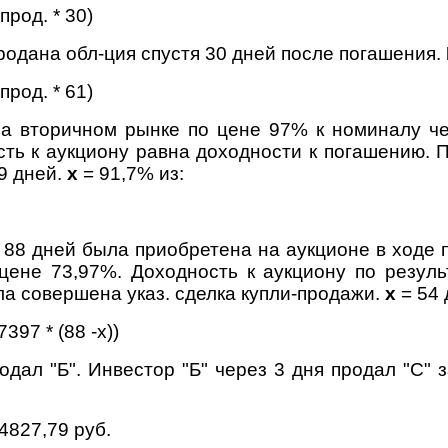
Рпрод. * 30)
 продана обл-ция спустя 30 дней после погашения.
Рпрод. * 61)
а вторичном рынке по цене 97% к номиналу че
сть к аукциону равна доходности к погашению. 
9 дней.
х
= 91,7% из:
 88 дней была приобретена на аукционе в ходе 
цене 73,97%. Доходность к аукциону по резуль
а совершена указ. сделка купли-продажи.
х
= 54 
7397 * (88 -х))
одал "Б". Инвестор "Б" через 3 дня продал "С" з
4827,79 руб.