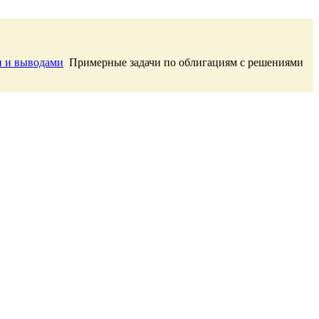
и и выводами
Примерные задачи по облигациям с решениями