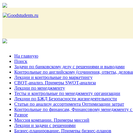
На главную
Поиск
Задачи по банковскому делу с решениями и выводами
Контрольные по английскому (сочинения, ответы, делова
Лекции и контрольные по маркетингу
СВОТ-анализ. Примеры SWOT-анализа
Лекции по менеджменту
Тесты и контрольные по менеджменту организации
Лекции по БЖД Безопасности жизнедеятельности
Статьи по анализу ассортимента Оптимизации затрат
Контрольные по финансам, Финансовому менеджменту с
Разное
Миссия компании. Примеры миссий
Лекции и задачи с решениями
Бизнес-планирование. Примеры бизнес-планов