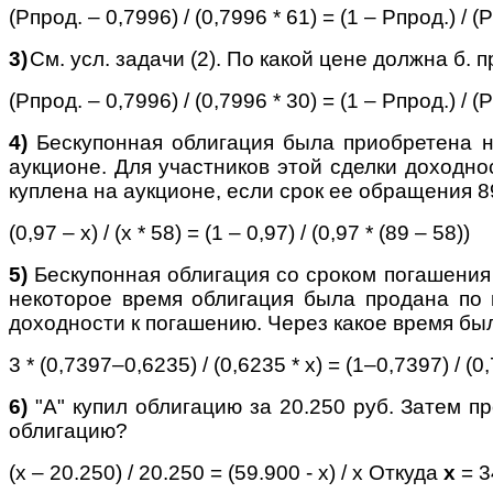
(Рпрод. – 0,7996) / (0,7996 * 61) = (1 – Рпрод.) / (
3)
См. усл. задачи (2). По какой цене должна б.
(Рпрод. – 0,7996) / (0,7996 * 30) = (1 – Рпрод.) / (
4)
Бескупонная облигация была приобретена н
аукционе. Для участников этой сделки доходно
куплена на аукционе, если срок ее обращения 8
(0,97 – х) / (х * 58) = (1 – 0,97) / (0,97 * (89 – 58))
5)
Бескупонная облигация со сроком погашения
некоторое время облигация была продана по 
доходности к погашению. Через какое время был
3 * (0,7397–0,6235) / (0,6235 * х) = (1–0,7397) / (0,
6)
"А" купил облигацию за 20.250 руб. Затем пр
облигацию?
(х – 20.250) / 20.250 = (59.900 - х) / х
Откуда
х
= 3