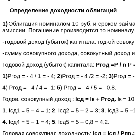
Определение доходности облигаций
1)
Облигация номиналом 10 руб. и сроком займа 
эмиссии. Погашение производится по номиналу.
-
годовой доход (убыток) капитала, год-ой сово
-
сумму совокупного дохода, совокупный доход 
Годовой доход (убыток) капитала:
Ргод =Р /
n
Р 
1)
Ргод = - 4 / 1 = - 4;
2
)Ргод = - 4 /2 = -2;
3)
Ргод = -
4
)
Ргод = - 4 / 4 = -1;
5
)
Ргод = - 4 / 5 = - 0,8.
Годов. совокупный доход :
I
сд =
I
к + Ргод.
I
к = 10
1
.
I
сд1 = 5 – 4 = 1;
2
.
I
сд2
= 5 – 2 = 3;
3
.
I
сд3 = 5 –
4.
I
сд4 = 5 – 1 = 4;
5
.
I
сд5 = 5 – 0,8 = 4,2.
Годовая совокупная доходность:
i
сд =
I
сд
/ Рпр.;