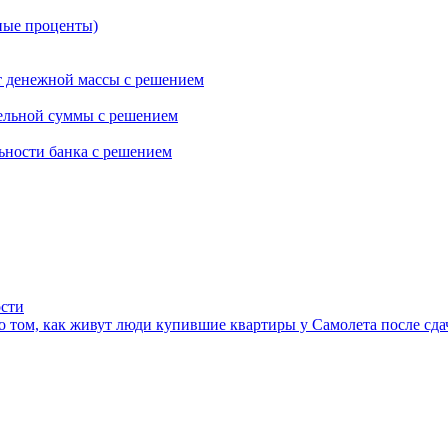
ные проценты)
ет денежной массы с решением
сельной суммы с решением
льности банка с решением
ости
 том, как живут люди купившие квартиры у Самолета после сда