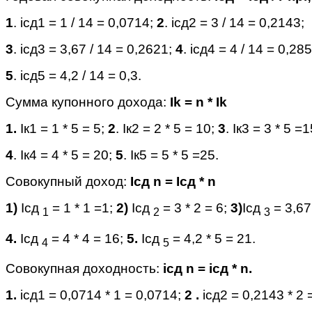
1
.
i
сд1 = 1 / 14 = 0,0714;
2
.
i
сд2 = 3 / 14 = 0,2143;
3
.
i
сд3 = 3,67 / 14 = 0,2621;
4
.
i
сд4 = 4 / 14 = 0,285
5
.
i
сд5 = 4,2 / 14 = 0,3.
Сумма купонного дохода:
Ik
=
n
*
Ik
1.
I
к1 =
1 * 5 = 5;
2
.
I
к2 = 2 * 5 = 10;
3
.
I
к3 = 3 * 5
=1
4
.
I
к4 = 4 * 5 = 20;
5
.
I
к5 = 5 * 5 =25.
Совокупный доход:
I
сд n =
I
сд *
n
1)
I
сд
= 1 * 1 =1;
2)
I
сд
= 3 * 2 = 6;
3)
I
сд
= 3,67
1
2
3
4.
I
сд
= 4 * 4 = 16;
5.
I
сд
= 4,2 * 5 = 21.
4
5
Совокупная доходность:
i
сд
n
=
i
сд *
n
.
1.
i
сд1 = 0,0714 * 1 = 0,0714;
2 .
i
сд2 = 0,2143 *
2 