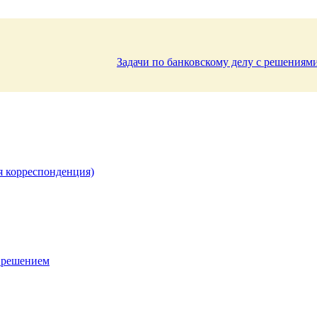
Задачи по банковскому делу с решениям
я корреспонденция)
 решением