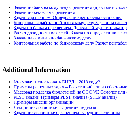
Задачи по банковскому делу с решением (простые и слож
Задачи по векселям с решением
Задачи с решением. Определение рентабельности банка
Контрольная работа по банковскому делу Задачи на расч
Задача по банкам с решением. Денежный мультипликатор
Расчет доходности векселей. Задача по определению век
Задачи на семинар по банковскому делу
Контрольная работа по банковскому делу Расчет рентабе
Additional Information
Кто может использовать ЕНВД в 2018 году?
Примеры решенных задач – Расчет прибыли и себестоим
Массовая подделка бюллетеней на ОСС УК Самолет или о
PEST-анализ. Примеры PEST-анализа (STEP-анализ)
Примеры миссии организаций
Лекции по статистике – Средние индексы
Задачи по статистике с решением - Средние величины