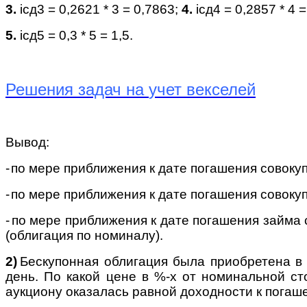
3.
i
сд3 = 0,2621 *
3 = 0,7863;
4.
i
сд4 = 0,2857 *
4 =
5.
i
сд5 = 0,3 *
5 = 1,5.
Решения задач на
учет векселей
Вывод:
-
по мере приближения к дате погашения совокуп
-
по мере приближения к дате погашения совокуп
-
по мере приближения к дате погашения займа 
(облигация по номиналу).
2)
Бескупонная облигация была приобретена в 
день. По какой цене в %-х от номинальной ст
аукциону оказалась равной доходности к погаш