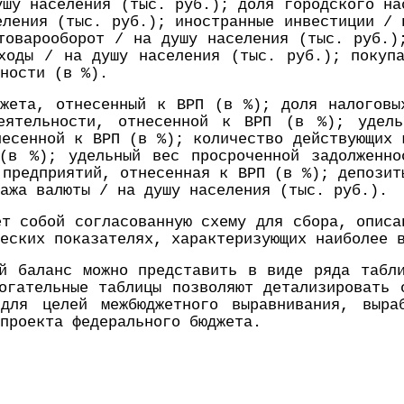
ушу населения (тыс. руб.); доля городского на
еления (тыс. руб.); иностранные инвестиции / 
товарооборот / на душу населения (тыс. руб.)
ходы / на душу населения (тыс. руб.); покуп
ности (в %).
джета, отнесенный к ВРП (в %); доля налоговы
еятельности, отнесенной к ВРП (в %); удел
несенной к ВРП (в %); количество действующих 
(в %); удельный вес просроченной задолженн
 предприятий, отнесенная к ВРП (в %); депозит
ажа валюты / на душу населения (тыс. руб.).
ет собой согласованную схему для сбора, описа
еских показателях, характеризующих наиболее 
й баланс можно представить в виде ряда табл
огательные таблицы позволяют детализировать 
для целей межбюджетного выравнивания, выраб
проекта федерального бюджета.