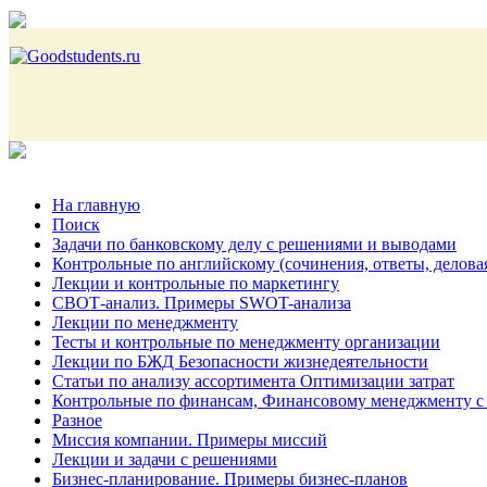
На главную
Поиск
Задачи по банковскому делу с решениями и выводами
Контрольные по английскому (сочинения, ответы, делова
Лекции и контрольные по маркетингу
СВОТ-анализ. Примеры SWOT-анализа
Лекции по менеджменту
Тесты и контрольные по менеджменту организации
Лекции по БЖД Безопасности жизнедеятельности
Статьи по анализу ассортимента Оптимизации затрат
Контрольные по финансам, Финансовому менеджменту с
Разное
Миссия компании. Примеры миссий
Лекции и задачи с решениями
Бизнес-планирование. Примеры бизнес-планов