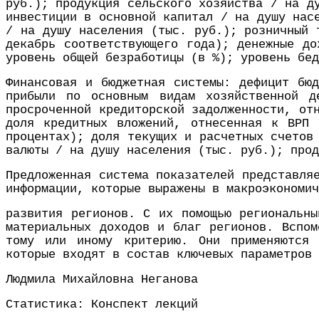
руб.); продукция сельского хозяйства / на д
инвестиции в основной капитал / на душу нас
/ на душу населения (тыс. руб.); розничный 
декабрь соответствующего года); денежные до
уровень общей безработицы (в %); уровень бед
Финансовая и бюджетная системы: дефицит бю
прибыли по основным видам хозяйственной д
просроченной кредиторской задолженности, от
доля кредитных вложений, отнесенная к ВРП 
процентах); доля текущих и расчетных счетов
валюты / на душу населения (тыс. руб.); прод
Предложенная система показателей представля
информации, которые выражены в макроэкономич
развития регионов. С их помощью региональны
материальных доходов и благ регионов. Вспом
тому или иному критерию. Они применяются 
которые входят в состав ключевых параметров 
Людмила Михайловна Неганова
Статистика: Конспект лекций