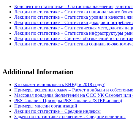
Конспект по статистике – Статистика населения, занятос
Лекции по статистике – Статистика национального богат
Лекции по статистике – Статистика уровня и качества ж
Лекции по статистике – Статистика доходов и потреблен
Лекции по статистике – Статистическая методология нац
Лекции по статистике – Статистика инфраструктуры рын
Лекции по статистике – Система обозначений в статисти
Лекции по статистике – Статистика социально-экономиче
Additional Information
Кто может использовать ЕНВД в 2018 году?
Примеры решенных задач – Расчет прибыли и себестоим
Массовая подделка бюллетеней на ОСС УК Самолет или о
PEST-анализ. Примеры PEST-анализа (STEP-анализ)
Примеры миссии организаций
Лекции по статистике – Средние индексы
Задачи по статистике с решением - Средние величины