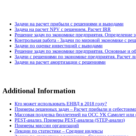
Задачи на расчет прибыли с решениями и выводами
Задача на расчет NPV с решением. Расчет IRR
Решение задач по экономике предприятия. Определение 
Контрольная работа - Задачи по мировой экономике с ре
Задачи по оценке инвестиций с выводами
Решение задач по экономике предприятия. Основные и о
Задачи с решениями по экономике предприятия. Расчет л
Задачи на расчет амортизации с решениями
Additional Information
Кто может использовать ЕНВД в 2018 году?
Примеры решенных задач – Расчет прибыли и себестоим
Массовая подделка бюллетеней на ОСС УК Самолет или о
PEST-анализ. Примеры PEST-анализа (STEP-анализ)
Примеры миссии организаций
Лекции по статистике – Средние индексы