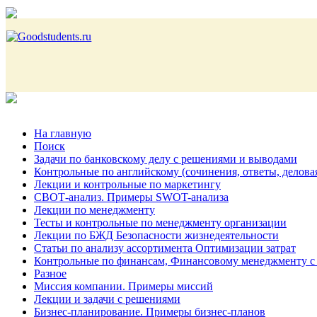
На главную
Поиск
Задачи по банковскому делу с решениями и выводами
Контрольные по английскому (сочинения, ответы, делова
Лекции и контрольные по маркетингу
СВОТ-анализ. Примеры SWOT-анализа
Лекции по менеджменту
Тесты и контрольные по менеджменту организации
Лекции по БЖД Безопасности жизнедеятельности
Статьи по анализу ассортимента Оптимизации затрат
Контрольные по финансам, Финансовому менеджменту с
Разное
Миссия компании. Примеры миссий
Лекции и задачи с решениями
Бизнес-планирование. Примеры бизнес-планов