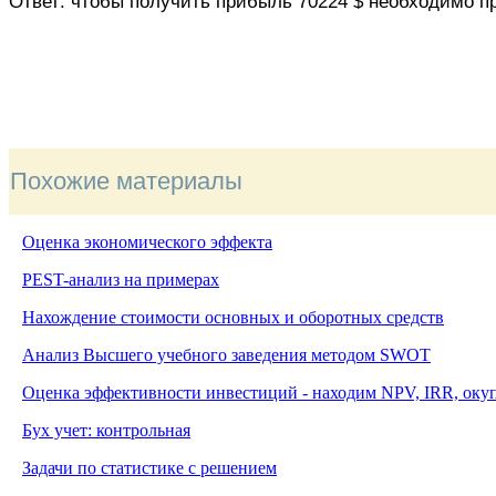
Ответ: чтобы получить прибыль 70224 $ необходимо п
Похожие материалы
Оценка экономического эффекта
PEST-анализ на примерах
Нахождение стоимости основных и оборотных средств
Анализ Высшего учебного заведения методом
SWOT
Оценка эффективности инвестиций - находим NPV, IRR, оку
Бух учет: контрольная
Задачи по статистике с решением