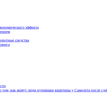
экономического эффекта
шением
боротные средства
изинга
ости
 том, как живут люди купившие квартиры у Самолета после сда