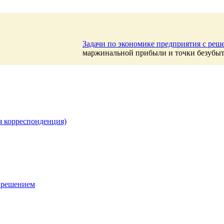
Задачи по экономике предприятия с ре
маржинальной прибыли и точки безубы
я корреспонденция)
 решением