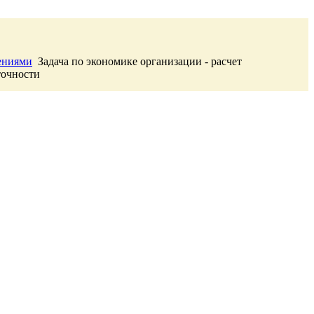
шениями
Задача по экономике организации - расчет
точности