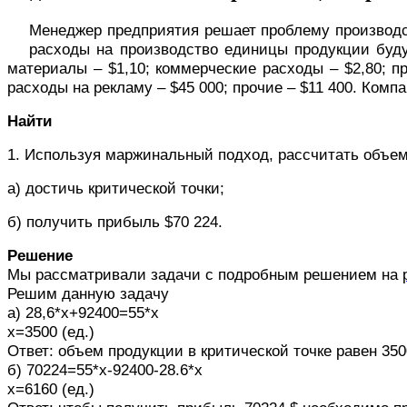
Менеджер предприятия решает проблему производст
расходы на производство едини­цы продукции буд
мате­риалы – $1,10; коммерческие расходы – $2,80; п
расходы на рекламу – $45 000; про­чие – $11 400. Комп
Найти
1.
Используя маржинальный подход, рассчитать объем 
а)
достичь критической точки;
б)
получить прибыль $70 224.
Решение
Мы рассматривали задачи с подробным решением на
Решим данную задачу
а) 28,6*
x+92400=55*x
x=3500 (
ед.
)
Ответ: объем продукции в критической точке равен 35
б) 70224=55*
x-92400-28.6*x
x=
6160 (ед.)