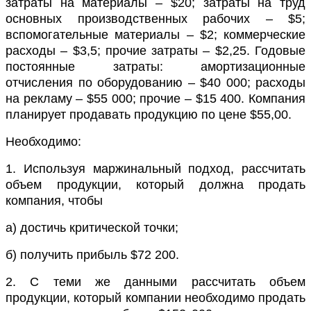
затраты на материалы – $20; затраты на труд
основных производственных рабочих – $5;
вспомо­гательные материалы – $2; коммерческие
расходы – $3,5; прочие затраты – $2,25. Годовые
постоянные затраты: амортизационные
отчисления по оборудованию – $40 000; расходы
на рекла­му – $55 000; прочие – $15 400. Компания
планирует продавать продукцию по цене $55,00.
Необходимо:
1.
Используя маржинальный подход, рассчитать
объем продук­ции, который должна продать
компания, чтобы
а)
достичь критической точки;
б)
получить прибыль $7
2
200
.
2.
С теми же данными рассчитать объем
продукции, ко­торый компании необходимо продать