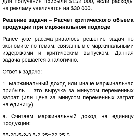
для получения прибыли $1
52
000
, если расходы
на рекламу увеличатся на $
3
0 000.
Решение задачи
– Расчет критического объема
продукции при маржинальном подходе
Ранее уже рассматривалось решение задач
по
экономике
по темам, связанным с маржинальными
издержками и критическим выпуском. Данная
задача решается аналогично.
Ответ к задаче:
1. Маржинальный доход или иначе маржинальная
прибыль – это выручка за минусом переменных
затрат (или цена за минусом переменных затрат
на единицу).
a.
Считаем маржинальный доход на единицу
продукции:
55-20-5-2-3,5-2,25
=22,25 $