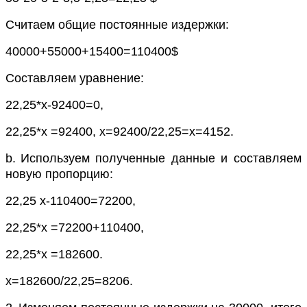
Считаем общие постоянные издержки:
40000+55000+15400=110400
$
Составляем уравнение:
22,25*х-92400=0,
22,25*х =92400, х=92400
/22,25=
х=
4152
.
b.
Используем полученные данные и составляем
новую пропорцию:
22,25 х-110400=7
2
2
00
,
22,25*х =
7
2
2
00
+110400
,
22,25*х =
182600.
х=
182600/22,25=8206.