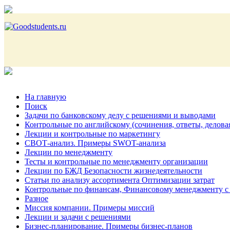
На главную
Поиск
Задачи по банковскому делу с решениями и выводами
Контрольные по английскому (сочинения, ответы, делова
Лекции и контрольные по маркетингу
СВОТ-анализ. Примеры SWOT-анализа
Лекции по менеджменту
Тесты и контрольные по менеджменту организации
Лекции по БЖД Безопасности жизнедеятельности
Статьи по анализу ассортимента Оптимизации затрат
Контрольные по финансам, Финансовому менеджменту с
Разное
Миссия компании. Примеры миссий
Лекции и задачи с решениями
Бизнес-планирование. Примеры бизнес-планов