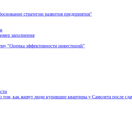
обоснование стратегии развития предприятия"
ии
ример заполнения
тему "Оценка эффективности инвестиций"
ости
 том, как живут люди купившие квартиры у Самолета после сда