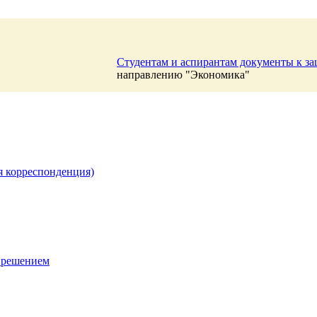
Студентам и аспирантам документы к з
направлению "Экономика"
я корреспонденция)
 решением