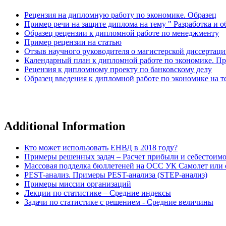
Рецензия на дипломную работу по экономике. Образец
Пример речи на защите диплома на тему " Разработка и 
Образец рецензии к дипломной работе по менеджменту
Пример рецензии на статью
Отзыв научного руководителя о магистерской диссертац
Календарный план к дипломной работе по экономике. П
Рецензия к дипломному проекту по банковскому делу
Образец введения к дипломной работе по экономике на 
Additional Information
Кто может использовать ЕНВД в 2018 году?
Примеры решенных задач – Расчет прибыли и себестоим
Массовая подделка бюллетеней на ОСС УК Самолет или о
PEST-анализ. Примеры PEST-анализа (STEP-анализ)
Примеры миссии организаций
Лекции по статистике – Средние индексы
Задачи по статистике с решением - Средние величины