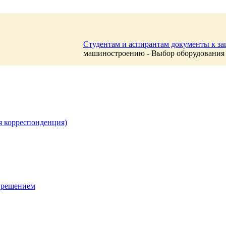
Студентам и аспирантам документы к з
машиностроению - Выбор оборудования
я корреспонденция)
 решением