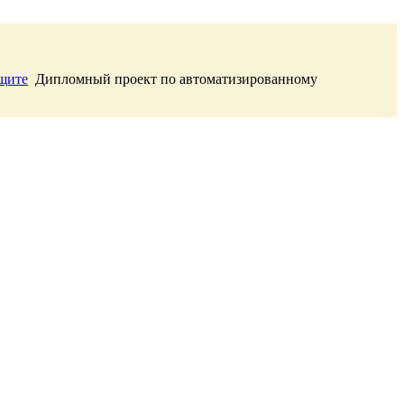
ащите
Дипломный проект по автоматизированному