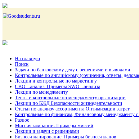
На главную
Поиск
Задачи по банковскому делу с решениями и выводами
Контрольные по английскому (сочинения, ответы, делова
Лекции и контрольные по маркетингу
СВОТ-анализ. Примеры SWOT-анализа
Лекции по менеджменту
Тесты и контрольные по менеджменту организации
Лекции по БЖД Безопасности жизнедеятельности
Статьи по анализу ассортимента Оптимизации затрат
Контрольные по финансам, Финансовому менеджменту с
Разное
Миссия компании. Примеры миссий
Лекции и задачи с решениями
Бизнес-планирование. Примеры бизнес-планов