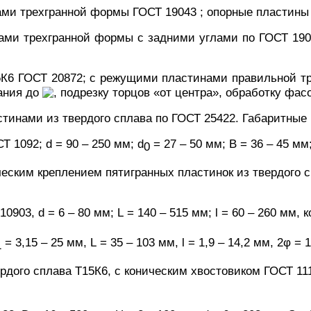
ми трехгранной формы ГОСТ 19043 ; опорные пластины 
ами трехгранной формы с задними углами по ГОСТ 1904
5К6 ГОСТ 20872; с режущими пластинами правильной тр
ания до
, подрезку торцов «от центра», обработку фас
стинами из твердого сплава по ГОСТ 25422.
Габаритные 
СТ 1092;
d
= 90 – 250 мм;
d
= 27 – 50 мм; В = 36 – 45 мм
0
ческим креплением пятигранных пластинок из твердого 
 10903,
d
= 6 – 80 мм;
L
= 140 – 515 мм;
l
= 60 – 260 мм, 
= 3,15 – 25 мм,
L
= 35 – 103 мм,
l
= 1,9 – 14,2 мм, 2
φ
= 1
1
рдого сплава Т15К6, с коническим хвостовиком ГОСТ 11