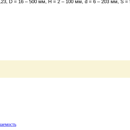
123,
D
= 16 – 500 мм, Н = 2 – 100 мм,
d
= 6 – 203 мм,
S
= 
паемость