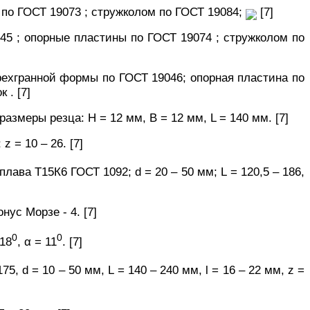
по ГОСТ 19073 ; стружколом по ГОСТ 19084;
[7]
5 ; опорные пластины по ГОСТ 19074 ; стружколом по
ехгранной формы по ГОСТ 19046; опорная пластина по
ок .
[7]
размеры резца: Н = 12 мм, В = 12 мм, L =
140 мм. [7]
;
z
= 10 – 26.
[7]
сплава Т15К6 ГОСТ 1092;
d
= 20 – 50 мм;
L
= 120,5 – 186,
конус Морзе
- 4.
[7]
0
0
18
,
α
= 11
.
[7]
175,
d
= 10 – 50 мм,
L
=
140 – 240 мм,
l
= 16 – 22 мм,
z
=