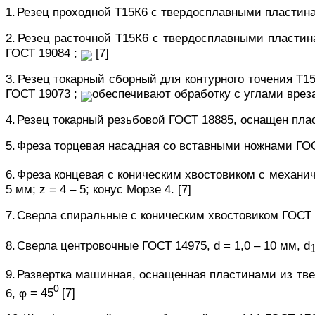
1.
Резец проходной Т15К6 с твердосплавными пластина
2.
Резец расточной Т15К6 с твердосплавными пластин
ГОСТ 19084 ;
[7]
3.
Резец токарный сборный для контурного точения Т1
ГОСТ 19073 ;
обеспечивают обработку с углами врез
4.
Резец токарный резьбовой ГОСТ 18885, оснащен пла
5.
Фреза торцевая насадная со вставными ножнами ГО
6.
Фреза концевая с коническим хвостовиком с механи
5 мм;
z
= 4 – 5; конус Морзе 4.
[7]
7.
Сверла спиральные с коническим хвостовиком ГОСТ
8.
Сверла центровочные ГОСТ 14975,
d
=
1,0 – 10 мм,
d
9.
Развертка машинная, оснащенная пластинами из тве
0
6,
φ
= 45
[7]